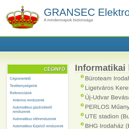
GRANSEC Elektrot
A mindennapok biztonsága
Informatikai
CÉGINFÓ
Büroteam Iroda
Cégismertető
Tevékenységeink
Ligetváros Ker
Referenciáink
Új-Udvar Bevás
Antenna rendszerek
PERLOS Műany
Automatikus gázérzékelő
rendszerek
UTE stadion (B
Automatikus oltórendszerek
BHG Irodaház (
Automatikus tűzjelző rendszerek