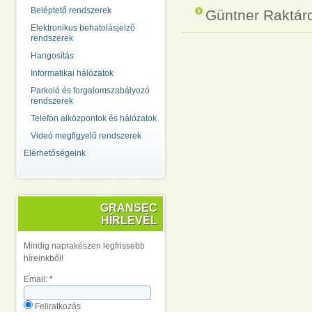
Beléptető rendszerek
Güntner Raktárc
Elektronikus behatolásjelző
rendszerek
Hangosítás
Informatikai hálózatok
Parkoló és forgalomszabályozó
rendszerek
Telefon alközpontok és hálózatok
Videó megfigyelő rendszerek
Elérhetőségeink
GRANSEC
HÍRLEVÉL
Mindig naprakészen legfrissebb
híreinkből!
Email:
*
Feliratkozás